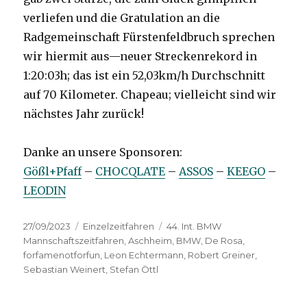
verliefen und die Gratulation an die
Radgemeinschaft Fürstenfeldbruch sprechen
wir hiermit aus—neuer Streckenrekord in
1:20:03h; das ist ein 52,03km/h Durchschnitt
auf 70 Kilometer. Chapeau; vielleicht sind wir
nächstes Jahr zurück!
Danke an unsere Sponsoren:
Gößl+Pfaff
–
CHOCQLATE
–
ASSOS
–
KEEGO
–
LEODIN
Posted
Categories
Tags
27/09/2023
Einzelzeitfahren
44. Int. BMW
on
Mannschaftszeitfahren
,
Aschheim
,
BMW
,
De Rosa
,
forfamenotforfun
,
Leon Echtermann
,
Robert Greiner
,
Sebastian Weinert
,
Stefan Öttl