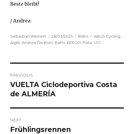
Beste bleibt!
/ Andrea
Author
Posted
Categories
Tags
Sebastian Weinert
28/03/2025
Bahn
ABUS Cycling
,
on
Aigle
,
Andrea De Boni
,
Bahn
,
KEEGO
,
Pista
,
UCI
Post
PREVIOUS
navigation
VUELTA Ciclodeportiva Costa
Previous
post:
de ALMERÍA
NEXT
Frühlingsrennen
Next