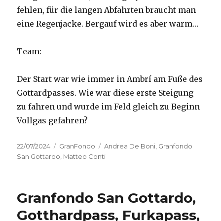
fehlen, für die langen Abfahrten braucht man
eine Regenjacke. Bergauf wird es aber warm…
Team:
Der Start war wie immer in Ambrí am Fuße des
Gottardpasses. Wie war diese erste Steigung
zu fahren und wurde im Feld gleich zu Beginn
Vollgas gefahren?
Posted
Categories
Tags
22/07/2024
GranFondo
Andrea De Boni
,
Granfondo
on
San Gottardo
,
Matteo Conti
Granfondo San Gottardo,
Gotthardpass, Furkapass,