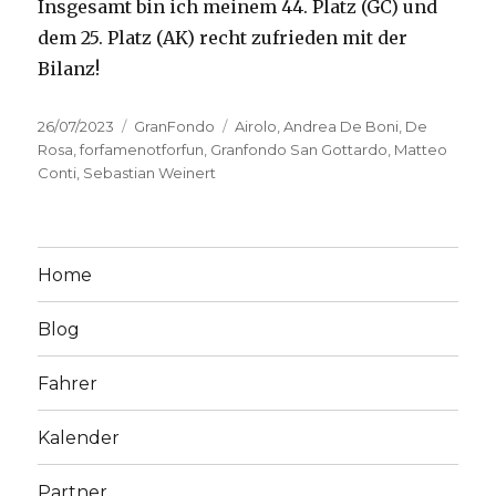
Insgesamt bin ich meinem 44. Platz (GC) und
dem 25. Platz (AK) recht zufrieden mit der
Bilanz!
Posted
Categories
Tags
26/07/2023
GranFondo
Airolo
,
Andrea De Boni
,
De
on
Rosa
,
forfamenotforfun
,
Granfondo San Gottardo
,
Matteo
Conti
,
Sebastian Weinert
Home
Blog
Fahrer
Kalender
Partner